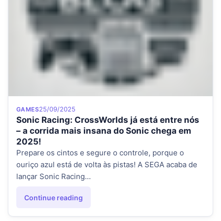
Category
Posted on
25/09/2025
GAMES
Sonic Racing: CrossWorlds já está entre nós
– a corrida mais insana do Sonic chega em
2025!
Prepare os cintos e segure o controle, porque o
ouriço azul está de volta às pistas! A SEGA acaba de
lançar Sonic Racing…
Continue reading
"Sonic Racing: CrossWorlds já está entre nós – a corrida 