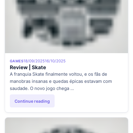
Category
Posted on
18/09/2025
16/10/2025
GAMES
Review | Skate
A franquia Skate finalmente voltou, e os fãs de
manobras insanas e quedas épicas estavam com
saudade. O novo jogo chega …
Continue reading
"Review | Skate"