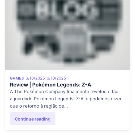
Category
Posted on
16/10/2025
16/10/2025
GAMES
Review | Pokémon Legends: Z-A
A The Pokémon Company finalmente revelou o tão
aguardado Pokémon Legends: Z-A, e podemos dizer
que o retorno à região de…
Continue reading
"Review | Pokémon Legends: Z-A"