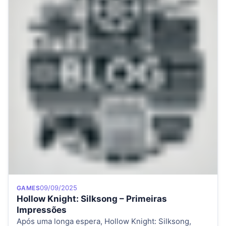
Category
Posted on
09/09/2025
GAMES
Hollow Knight: Silksong – Primeiras
Impressões
Após uma longa espera, Hollow Knight: Silksong,