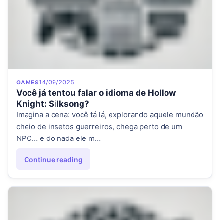
Category
Posted on
14/09/2025
GAMES
Você já tentou falar o idioma de Hollow
Knight: Silksong?
Imagina a cena: você tá lá, explorando aquele mundão
cheio de insetos guerreiros, chega perto de um
NPC… e do nada ele m…
Continue reading
"Você já tentou falar o idioma de Hollow Knight: Silksong?"