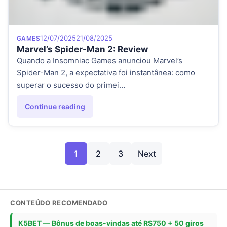
Category
Posted on
12/07/2025
21/08/2025
GAMES
Marvel’s Spider-Man 2: Review
Quando a Insomniac Games anunciou Marvel’s
Spider-Man 2, a expectativa foi instantânea: como
superar o sucesso do primei…
Continue reading
"Marvel’s Spider-Man 2: Review"
Paginação de post
1
2
3
Next
Page
Page
Page
CONTEÚDO RECOMENDADO
K5BET — Bônus de boas-vindas até R$750 + 50 giros