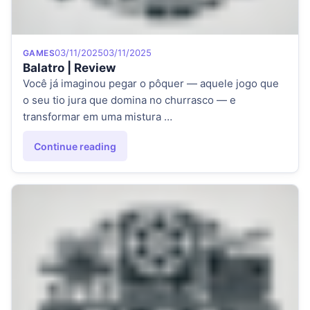
Category
Posted on
03/11/2025
03/11/2025
GAMES
Balatro | Review
Você já imaginou pegar o pôquer — aquele jogo que
o seu tio jura que domina no churrasco — e
transformar em uma mistura …
Continue reading
"Balatro | Review"