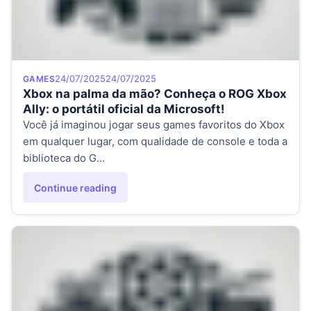
Category
Posted on
24/07/2025
24/07/2025
GAMES
Xbox na palma da mão? Conheça o ROG Xbox
Ally: o portátil oficial da Microsoft!
Você já imaginou jogar seus games favoritos do Xbox
em qualquer lugar, com qualidade de console e toda a
biblioteca do G…
Continue reading
"Xbox na palma da mão? Conheça o ROG Xbox Ally: o portáti