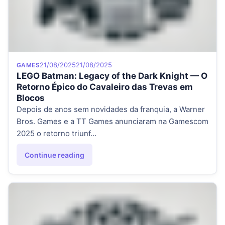
Category
Posted on
21/08/2025
21/08/2025
GAMES
LEGO Batman: Legacy of the Dark Knight — O
Retorno Épico do Cavaleiro das Trevas em
Blocos
Depois de anos sem novidades da franquia, a Warner
Bros. Games e a TT Games anunciaram na Gamescom
2025 o retorno triunf…
Continue reading
"LEGO Batman: Legacy of the Dark Knight — O Retorno Épi