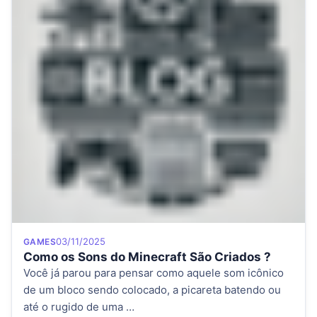
Category
Posted on
03/11/2025
GAMES
Como os Sons do Minecraft São Criados ?
Você já parou para pensar como aquele som icônico
de um bloco sendo colocado, a picareta batendo ou
até o rugido de uma …