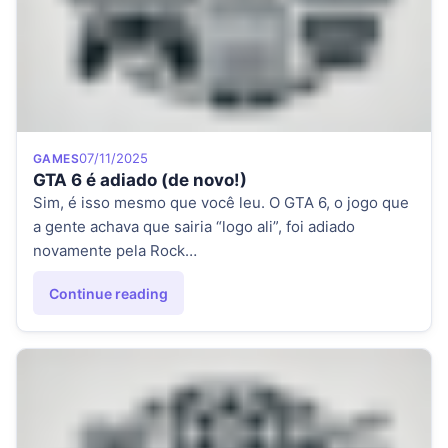
Category
Posted on
07/11/2025
GAMES
GTA 6 é adiado (de novo!)
Sim, é isso mesmo que você leu. O GTA 6, o jogo que
a gente achava que sairia “logo ali”, foi adiado
novamente pela Rock…
Continue reading
"GTA 6 é adiado (de novo!)"