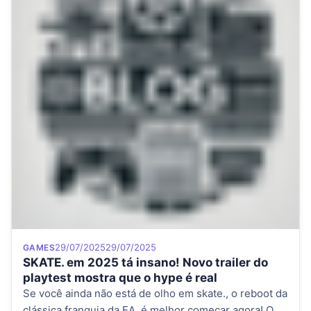
Category
Posted on
29/07/2025
29/07/2025
GAMES
SKATE. em 2025 tá insano! Novo trailer do
playtest mostra que o hype é real
Se você ainda não está de olho em skate., o reboot da
clássica franquia da EA, é melhor começar agora! O