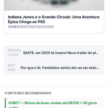
Indiana Jones e o Grande Círculo: Uma Aventura
Épica Chega ao PS5
Category
Posted on
18/04/2025
18/04/2025
GAMES
Navegação de Post
PREVIOU
SKATE. em 2025 tá insano! Novo trailer do playtest mostra que o hype é real
Previous post:
S POST
NEXT
Por que o Sr. Fantástico sentiu dor ao ser esticado por Galactus?
Next post:
POST
CONTEÚDO RECOMENDADO
K5BET — Bônus de boas-vindas até R$750 + 50 giros
grátis