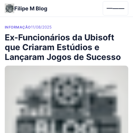
Filipe M Blog
Menu
Categories
Posted on
11/08/2025
INFORMAÇÃO
Ex-Funcionários da Ubisoft
que Criaram Estúdios e
Lançaram Jogos de Sucesso