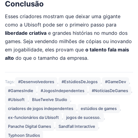
Conclusão
Esses criadores mostram que deixar uma gigante
como a Ubisoft pode ser o primeiro passo para
liberdade criativa
e grandes histórias no mundo dos
games. Seja vendendo milhões de cópias ou inovando
em jogabilidade, eles provam que
o talento fala mais
alto
do que o tamanho da empresa.
Tags:
#Desenvolvedores
,
#EstúdiosDeJogos
,
#GameDev
,
#GamesIndie
,
#JogosIndependentes
,
#NotíciasDeGames
,
#Ubisoft
,
BlueTwelve Studio
,
criadores de jogos independentes
,
estúdios de games
,
ex-funcionários da Ubisoft
,
jogos de sucesso.
,
Panache Digital Games
,
Sandfall Interactive
,
Typhoon Studios