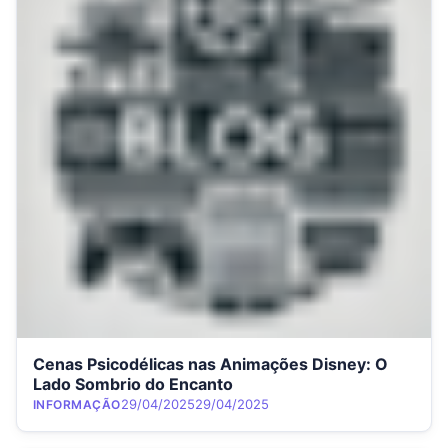
Cenas Psicodélicas nas Animações Disney: O
Lado Sombrio do Encanto
Category
Posted on
29/04/2025
29/04/2025
INFORMAÇÃO