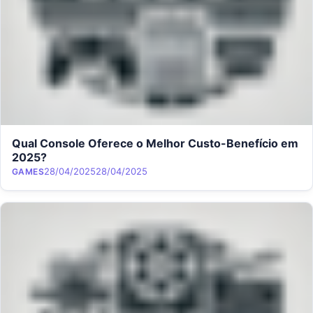
Qual Console Oferece o Melhor Custo-Benefício em
2025?
Category
Posted on
28/04/2025
28/04/2025
GAMES