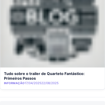
Tudo sobre o trailer de Quarteto Fantástico:
Primeiros Passos
Category
Posted on
17/04/2025
22/08/2025
INFORMAÇÃO
Navegação de Post