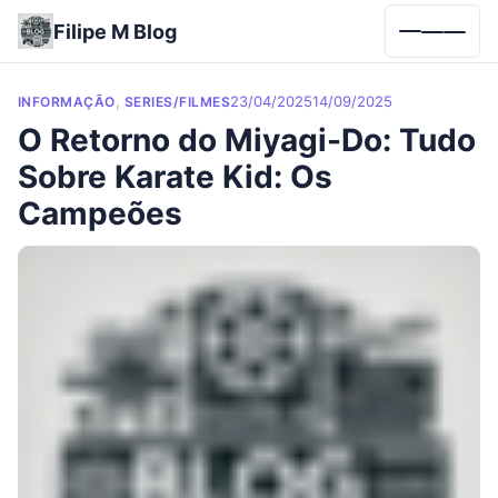
Filipe M Blog
Menu
Categories
Posted on
,
23/04/2025
14/09/2025
INFORMAÇÃO
SERIES/FILMES
O Retorno do Miyagi-Do: Tudo
Sobre Karate Kid: Os
Campeões