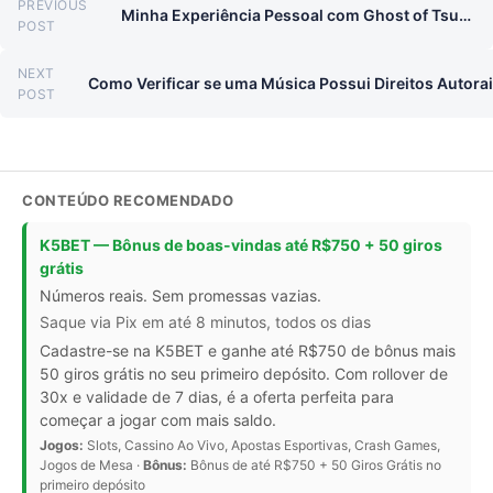
PREVIOUS
Minha Experiência Pessoal com Ghost of Tsushima
Previous post:
POST
NEXT
Next post:
POST
CONTEÚDO RECOMENDADO
K5BET — Bônus de boas-vindas até R$750 + 50 giros
grátis
Números reais. Sem promessas vazias.
Saque via Pix em até 8 minutos, todos os dias
Cadastre-se na K5BET e ganhe até R$750 de bônus mais
50 giros grátis no seu primeiro depósito. Com rollover de
30x e validade de 7 dias, é a oferta perfeita para
começar a jogar com mais saldo.
Jogos:
Slots, Cassino Ao Vivo, Apostas Esportivas, Crash Games,
Jogos de Mesa ·
Bônus:
Bônus de até R$750 + 50 Giros Grátis no
primeiro depósito