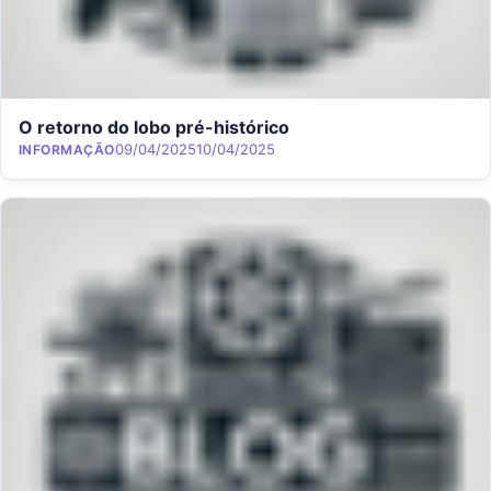
O retorno do lobo pré-histórico
Category
Posted on
09/04/2025
10/04/2025
INFORMAÇÃO