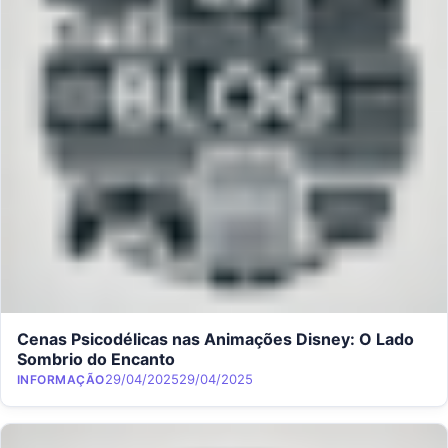
Cenas Psicodélicas nas Animações Disney: O Lado
Sombrio do Encanto
Category
Posted on
29/04/2025
29/04/2025
INFORMAÇÃO