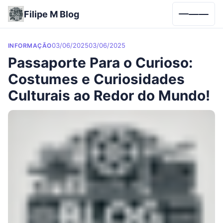
Filipe M Blog
Menu
Categories
Posted on
03/06/2025
03/06/2025
INFORMAÇÃO
Passaporte Para o Curioso:
Costumes e Curiosidades
Culturais ao Redor do Mundo!