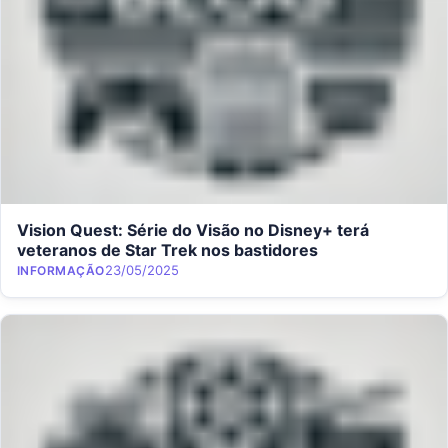
Vision Quest: Série do Visão no Disney+ terá
veteranos de Star Trek nos bastidores
Category
Posted on
23/05/2025
INFORMAÇÃO