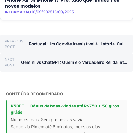
novos modelos
Category
Posted on
16/09/2025
16/09/2025
INFORMAÇÃO
Navegação de Post
PREVIOUS
Portugal: Um Convite Irresistível à História, Cultura e Sabores!
Previous post:
POST
NEXT
Gemini vs ChatGPT: Quem é o Verdadeiro Rei da Inteligência Artificial?
Next post:
POST
CONTEÚDO RECOMENDADO
K5BET — Bônus de boas-vindas até R$750 + 50 giros
grátis
Números reais. Sem promessas vazias.
Saque via Pix em até 8 minutos, todos os dias