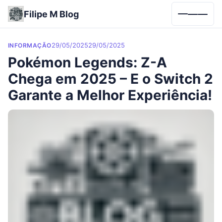
Filipe M Blog
Menu
Categories
Posted on
29/05/2025
29/05/2025
INFORMAÇÃO
Pokémon Legends: Z-A
Chega em 2025 – E o Switch 2
Garante a Melhor Experiência!