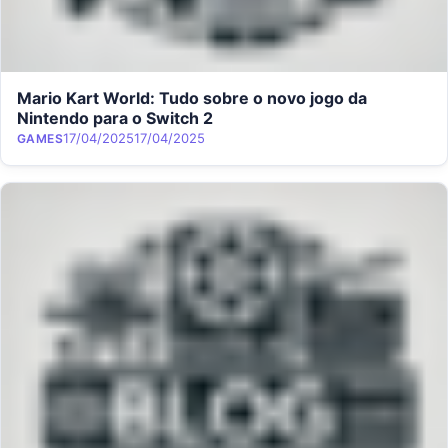
Mario Kart World: Tudo sobre o novo jogo da
Nintendo para o Switch 2
Category
Posted on
17/04/2025
17/04/2025
GAMES