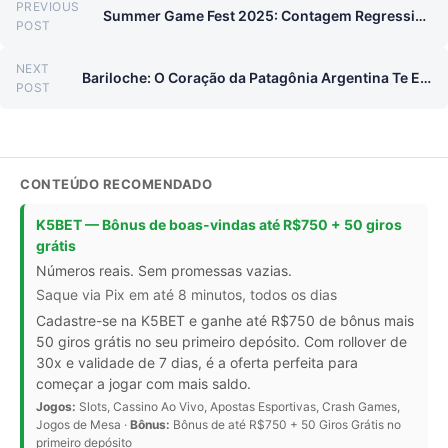
PREVIOUS
Summer Game Fest 2025: Contagem Regressiva Iniciada!
Previous post:
POST
NEXT
Bariloche: O Coração da Patagônia Argentina Te Espera!
Next post:
POST
CONTEÚDO RECOMENDADO
K5BET — Bônus de boas-vindas até R$750 + 50 giros
grátis
Números reais. Sem promessas vazias.
Saque via Pix em até 8 minutos, todos os dias
Cadastre-se na K5BET e ganhe até R$750 de bônus mais
50 giros grátis no seu primeiro depósito. Com rollover de
30x e validade de 7 dias, é a oferta perfeita para
começar a jogar com mais saldo.
Jogos:
Slots, Cassino Ao Vivo, Apostas Esportivas, Crash Games,
Jogos de Mesa ·
Bônus:
Bônus de até R$750 + 50 Giros Grátis no
primeiro depósito