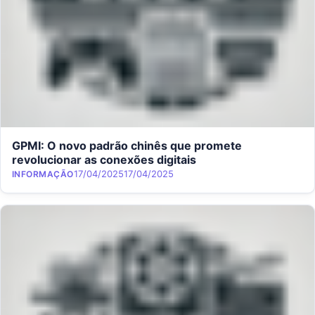
GPMI: O novo padrão chinês que promete
revolucionar as conexões digitais
Category
Posted on
17/04/2025
17/04/2025
INFORMAÇÃO