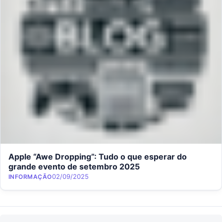
Apple “Awe Dropping”: Tudo o que esperar do
grande evento de setembro 2025
Category
Posted on
02/09/2025
INFORMAÇÃO
Navegação de Post