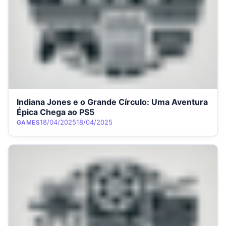
Indiana Jones e o Grande Círculo: Uma Aventura
Épica Chega ao PS5
Category
Posted on
18/04/2025
18/04/2025
GAMES