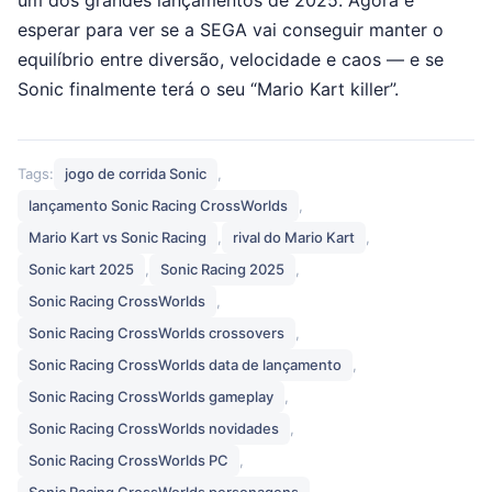
um dos grandes lançamentos de 2025. Agora é
esperar para ver se a SEGA vai conseguir manter o
equilíbrio entre diversão, velocidade e caos — e se
Sonic finalmente terá o seu “Mario Kart killer”.
Tags:
jogo de corrida Sonic
,
lançamento Sonic Racing CrossWorlds
,
Mario Kart vs Sonic Racing
,
rival do Mario Kart
,
Sonic kart 2025
,
Sonic Racing 2025
,
Sonic Racing CrossWorlds
,
Sonic Racing CrossWorlds crossovers
,
Sonic Racing CrossWorlds data de lançamento
,
Sonic Racing CrossWorlds gameplay
,
Sonic Racing CrossWorlds novidades
,
Sonic Racing CrossWorlds PC
,