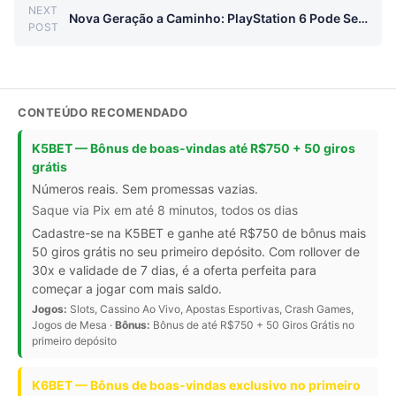
NEXT
Nova Geração a Caminho: PlayStation 6 Pode Ser Lançado em 2027, Diz Insider
Next post:
POST
CONTEÚDO RECOMENDADO
K5BET — Bônus de boas-vindas até R$750 + 50 giros
grátis
Números reais. Sem promessas vazias.
Saque via Pix em até 8 minutos, todos os dias
Cadastre-se na K5BET e ganhe até R$750 de bônus mais
50 giros grátis no seu primeiro depósito. Com rollover de
30x e validade de 7 dias, é a oferta perfeita para
começar a jogar com mais saldo.
Jogos:
Slots, Cassino Ao Vivo, Apostas Esportivas, Crash Games,
Jogos de Mesa ·
Bônus:
Bônus de até R$750 + 50 Giros Grátis no
primeiro depósito
K6BET — Bônus de boas-vindas exclusivo no primeiro