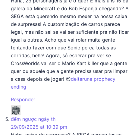
Haha, 23 personagens já é o quê? E mais uns 15 da
galera da Minecraft e do Bob Esponja chegando? A
SEGA está querendo mesmo mexer na nossa caixa
de surpresas! A customização de carros parece
legal, mas não sei se vai ser suficiente pra não ficar
igual a outras. Acho que vai rolar muita gente
tentando fazer com que Sonic perca todas as
corridas, hehe! Agora, só esperar pra ver se
CrossWorlds vai ser o Mario Kart killer que a gente
quer ou aquele que a gente precisa usar pra limpar
a casa depois de jogar! 😉
deltarune prophecy
ending
Responder
says:
đếm ngược ngày thi
29/09/2025 at 10:39 pm
Haha, caixa de surpresas? A SEGA parece ter se