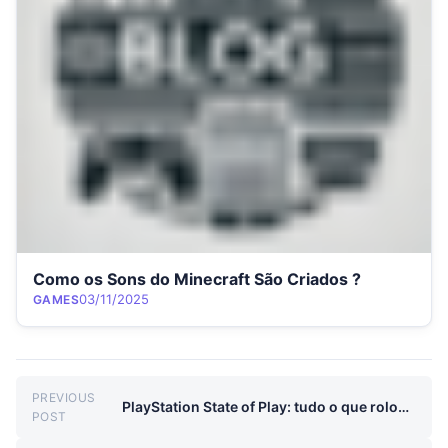
Como os Sons do Minecraft São Criados ?
Category
Posted on
03/11/2025
GAMES
Navegação de Post
PREVIOUS
PlayStation State of Play: tudo o que rolou na live
Previous post:
POST