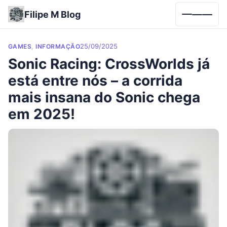
Filipe M Blog
Menu
Categories
Posted on
,
25/09/2025
GAMES
INFORMAÇÃO
Sonic Racing: CrossWorlds já
está entre nós – a corrida
mais insana do Sonic chega
em 2025!