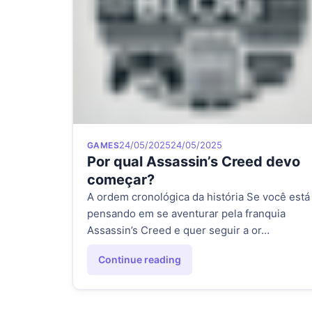
Category
Posted on
24/05/2025
24/05/2025
GAMES
Por qual Assassin’s Creed devo
começar?
A ordem cronológica da história Se você está
pensando em se aventurar pela franquia
Assassin’s Creed e quer seguir a or…
Continue reading
"Por qual Assassin’s Creed devo começar?"