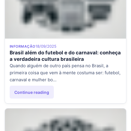
Category
Posted on
18/09/2025
INFORMAÇÃO
Brasil além do futebol e do carnaval: conheça
a verdadeira cultura brasileira
Quando alguém de outro país pensa no Brasil, a
primeira coisa que vem à mente costuma ser: futebol,
carnaval e mulher bo…
Continue reading
"Brasil além do futebol e do carnaval: conheça a verdadeira