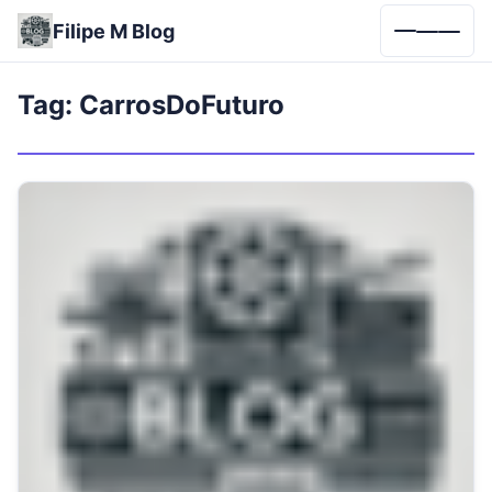
Filipe M Blog
Menu
Tag:
CarrosDoFuturo