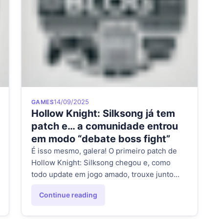
Category
Posted on
14/09/2025
GAMES
Hollow Knight: Silksong já tem
patch e… a comunidade entrou
em modo “debate boss fight”
É isso mesmo, galera! O primeiro patch de
Hollow Knight: Silksong chegou e, como
todo update em jogo amado, trouxe junto…
Continue reading
 Ser Lançado em 2027, Diz Insider"
"Hollow Knight: Silksong já tem patch e… a comunida