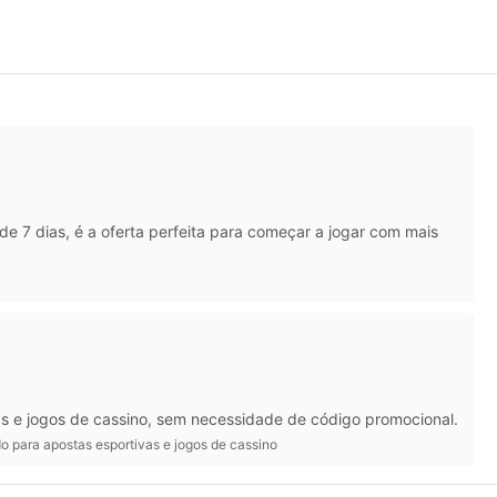
e 7 dias, é a oferta perfeita para começar a jogar com mais
as e jogos de cassino, sem necessidade de código promocional.
do para apostas esportivas e jogos de cassino