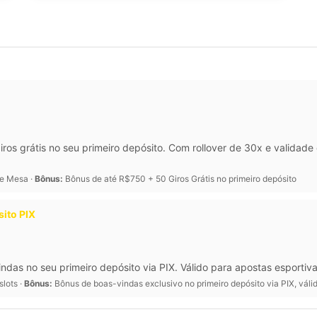
 grátis no seu primeiro depósito. Com rollover de 30x e validade d
de Mesa ·
Bônus:
Bônus de até R$750 + 50 Giros Grátis no primeiro depósito
ito PIX
as no seu primeiro depósito via PIX. Válido para apostas esportiv
slots ·
Bônus:
Bônus de boas-vindas exclusivo no primeiro depósito via PIX, váli