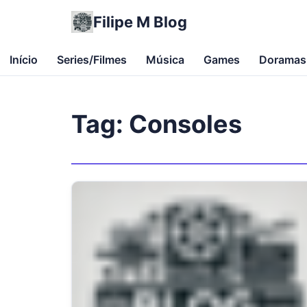
Filipe M Blog
Início
Series/Filmes
Música
Games
Doramas
Tag:
Consoles