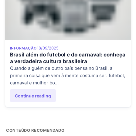
Category
Posted on
18/09/2025
INFORMAÇÃO
Brasil além do futebol e do carnaval: conheça
a verdadeira cultura brasileira
Quando alguém de outro país pensa no Brasil, a
primeira coisa que vem à mente costuma ser: futebol,
carnaval e mulher bo…
Continue reading
"Brasil além do futebol e do carnaval: conheça a verdadeira
CONTEÚDO RECOMENDADO