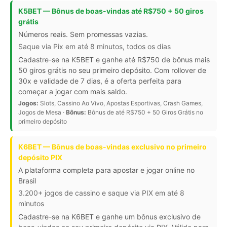
K5BET — Bônus de boas-vindas até R$750 + 50 giros
grátis
Números reais. Sem promessas vazias.
Saque via Pix em até 8 minutos, todos os dias
Cadastre-se na K5BET e ganhe até R$750 de bônus mais
50 giros grátis no seu primeiro depósito. Com rollover de
30x e validade de 7 dias, é a oferta perfeita para
começar a jogar com mais saldo.
Jogos:
Slots, Cassino Ao Vivo, Apostas Esportivas, Crash Games,
Jogos de Mesa ·
Bônus:
Bônus de até R$750 + 50 Giros Grátis no
primeiro depósito
K6BET — Bônus de boas-vindas exclusivo no primeiro
depósito PIX
A plataforma completa para apostar e jogar online no
Brasil
3.200+ jogos de cassino e saque via PIX em até 8
minutos
Cadastre-se na K6BET e ganhe um bônus exclusivo de