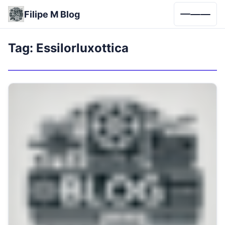
Filipe M Blog
Menu
Tag:
Essilorluxottica