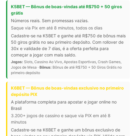
K5BET — Bônus de boas-vindas até R$750 + 50 giros
grátis
Números reais. Sem promessas vazias.
Saque via Pix em até 8 minutos, todos os dias
Cadastre-se na K5BET e ganhe até R$750 de bônus mais
50 giros grátis no seu primeiro depósito. Com rollover de
30x e validade de 7 dias, é a oferta perfeita para
começar a jogar com mais saldo.
Jogos:
Slots, Cassino Ao Vivo, Apostas Esportivas, Crash Games,
Jogos de Mesa ·
Bônus:
Bônus de até R$750 + 50 Giros Grátis no
primeiro depósito
K6BET — Bônus de boas-vindas exclusivo no primeiro
depósito PIX
A plataforma completa para apostar e jogar online no
Brasil
3.200+ jogos de cassino e saque via PIX em até 8
minutos
Cadastre-se na K6BET e ganhe um bônus exclusivo de