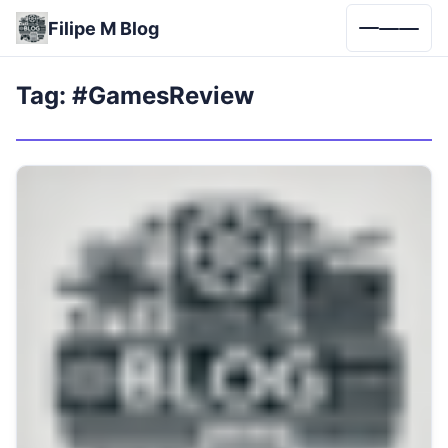
Filipe M Blog
Menu
Tag:
#GamesReview