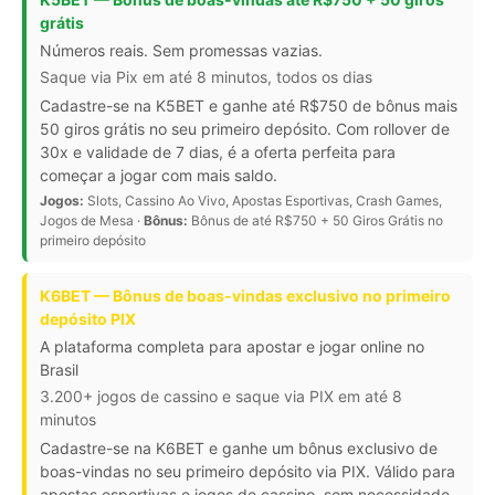
grátis
Números reais. Sem promessas vazias.
Saque via Pix em até 8 minutos, todos os dias
Cadastre-se na K5BET e ganhe até R$750 de bônus mais
50 giros grátis no seu primeiro depósito. Com rollover de
30x e validade de 7 dias, é a oferta perfeita para
começar a jogar com mais saldo.
Jogos:
Slots, Cassino Ao Vivo, Apostas Esportivas, Crash Games,
Jogos de Mesa ·
Bônus:
Bônus de até R$750 + 50 Giros Grátis no
primeiro depósito
K6BET — Bônus de boas-vindas exclusivo no primeiro
depósito PIX
A plataforma completa para apostar e jogar online no
Brasil
3.200+ jogos de cassino e saque via PIX em até 8
minutos
Cadastre-se na K6BET e ganhe um bônus exclusivo de
boas-vindas no seu primeiro depósito via PIX. Válido para
apostas esportivas e jogos de cassino, sem necessidade