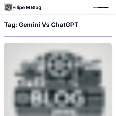
Filipe M Blog
Menu
Tag:
Gemini Vs ChatGPT