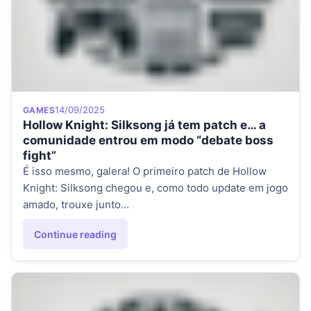
Category
Posted on
14/09/2025
GAMES
Hollow Knight: Silksong já tem patch e… a
comunidade entrou em modo “debate boss
fight”
É isso mesmo, galera! O primeiro patch de Hollow
Knight: Silksong chegou e, como todo update em jogo
amado, trouxe junto…
Continue reading
"Hollow Knight: Silksong já tem patch e… a comunidade en