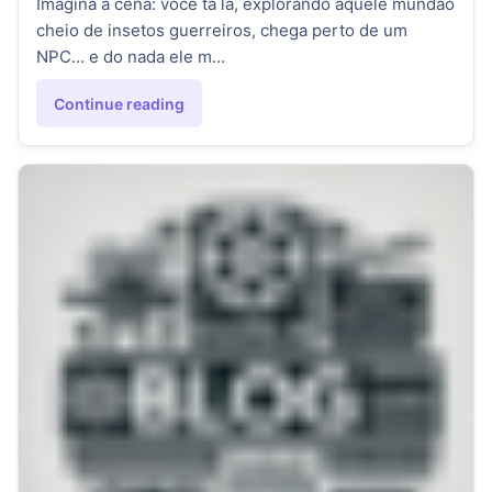
Imagina a cena: você tá lá, explorando aquele mundão
cheio de insetos guerreiros, chega perto de um
NPC… e do nada ele m…
Continue reading
"Você já tentou falar o idioma de Hollow Knight: Silksong?"