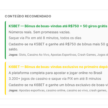
CONTEÚDO RECOMENDADO
K5BET — Bônus de boas-vindas até R$750 + 50 giros grátis
Números reais. Sem promessas vazias.
Saque via Pix em até 8 minutos, todos os dias
Cadastre-se na K5BET e ganhe até R$750 de bônus mais 50 giros
saldo.
Jogos:
Slots, Cassino Ao Vivo, Apostas Esportivas, Crash Games, Jogos 
K6BET — Bônus de boas-vindas exclusivo no primeiro depós
A plataforma completa para apostar e jogar online no Brasil
3.200+ jogos de cassino e saque via PIX em até 8 minutos
Cadastre-se na K6BET e ganhe um bônus exclusivo de boas-vind
Jogos:
Apostas esportivas, cassino online, cassino ao vivo, crash games, 