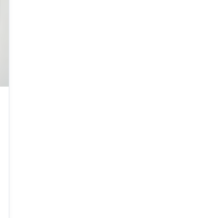
as e um novo rumo para os games!"