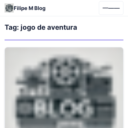
Filipe M Blog
Menu
Tag:
jogo de aventura