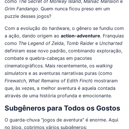
como
The Secret of Monkey Island
,
Maniac Mansion
e
Grim Fandango
. Quem nunca ficou preso em um
puzzle desses jogos?
Com a evolução do hardware, o gênero se fundiu com
a ação, dando origem ao
action-adventure
. Franquias
como
The Legend of Zelda
,
Tomb Raider
e
Uncharted
definiram esse novo padrão, combinando exploração,
combate e quebra-cabeças em pacotes
cinematográficos. Mais recentemente, os
walking
simulators
e as aventuras narrativas puras (como
Firewatch
,
What Remains of Edith Finch
) mostraram
que, às vezes, a melhor aventura é aquela contada
através de uma história profunda e emocionante.
Subgêneros para Todos os Gostos
O guarda-chuva "jogos de aventura" é enorme. Aqui
no blog, cobrimos vários subgêneros: