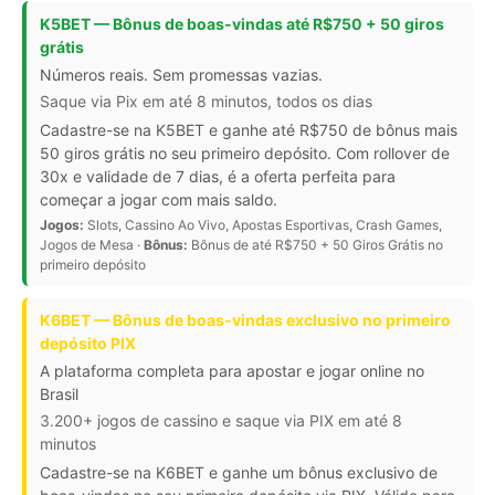
K5BET — Bônus de boas-vindas até R$750 + 50 giros
grátis
Números reais. Sem promessas vazias.
Saque via Pix em até 8 minutos, todos os dias
Cadastre-se na K5BET e ganhe até R$750 de bônus mais
50 giros grátis no seu primeiro depósito. Com rollover de
30x e validade de 7 dias, é a oferta perfeita para
começar a jogar com mais saldo.
Jogos:
Slots, Cassino Ao Vivo, Apostas Esportivas, Crash Games,
Jogos de Mesa ·
Bônus:
Bônus de até R$750 + 50 Giros Grátis no
primeiro depósito
K6BET — Bônus de boas-vindas exclusivo no primeiro
depósito PIX
A plataforma completa para apostar e jogar online no
Brasil
3.200+ jogos de cassino e saque via PIX em até 8
minutos
Cadastre-se na K6BET e ganhe um bônus exclusivo de