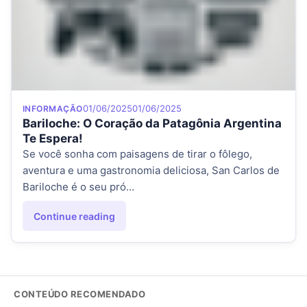
Category
Posted on
01/06/2025
01/06/2025
INFORMAÇÃO
Bariloche: O Coração da Patagônia Argentina
Te Espera!
Se você sonha com paisagens de tirar o fôlego,
aventura e uma gastronomia deliciosa, San Carlos de
Bariloche é o seu pró…
Continue reading
"Bariloche: O Coração da Patagônia Argentina Te Espera!"
CONTEÚDO RECOMENDADO