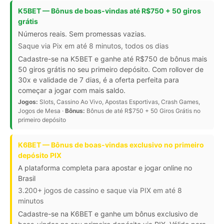
K5BET — Bônus de boas-vindas até R$750 + 50 giros
grátis
Números reais. Sem promessas vazias.
Saque via Pix em até 8 minutos, todos os dias
Cadastre-se na K5BET e ganhe até R$750 de bônus mais
50 giros grátis no seu primeiro depósito. Com rollover de
30x e validade de 7 dias, é a oferta perfeita para
começar a jogar com mais saldo.
Jogos:
Slots, Cassino Ao Vivo, Apostas Esportivas, Crash Games,
Jogos de Mesa ·
Bônus:
Bônus de até R$750 + 50 Giros Grátis no
primeiro depósito
K6BET — Bônus de boas-vindas exclusivo no primeiro
depósito PIX
A plataforma completa para apostar e jogar online no
Brasil
3.200+ jogos de cassino e saque via PIX em até 8
minutos
Cadastre-se na K6BET e ganhe um bônus exclusivo de