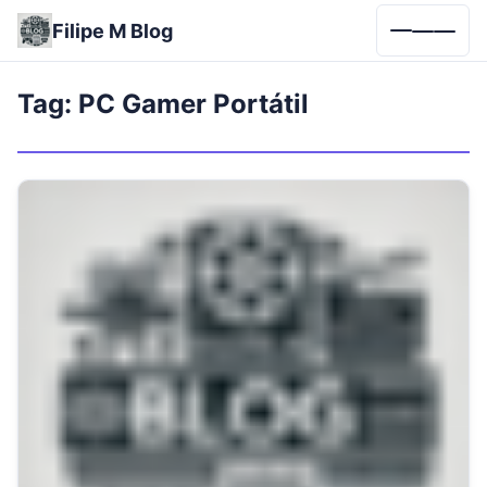
Filipe M Blog
Menu
Tag:
PC Gamer Portátil