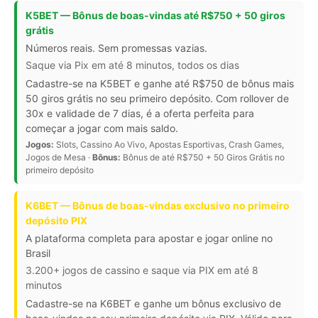
K5BET — Bônus de boas-vindas até R$750 + 50 giros
grátis
Números reais. Sem promessas vazias.
Saque via Pix em até 8 minutos, todos os dias
Cadastre-se na K5BET e ganhe até R$750 de bônus mais
50 giros grátis no seu primeiro depósito. Com rollover de
30x e validade de 7 dias, é a oferta perfeita para
começar a jogar com mais saldo.
Jogos:
Slots, Cassino Ao Vivo, Apostas Esportivas, Crash Games,
Jogos de Mesa ·
Bônus:
Bônus de até R$750 + 50 Giros Grátis no
primeiro depósito
K6BET — Bônus de boas-vindas exclusivo no primeiro
depósito PIX
A plataforma completa para apostar e jogar online no
Brasil
3.200+ jogos de cassino e saque via PIX em até 8
minutos
Cadastre-se na K6BET e ganhe um bônus exclusivo de