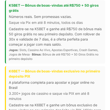
K5BET — Bônus de boas-vindas até R$750 + 50 giros
grátis
Números reais. Sem promessas vazias.
Saque via Pix em até 8 minutos, todos os dias
Cadastre-se na K5BET e ganhe até R$750 de bônus mais
50 giros grátis no seu primeiro depósito. Com rollover de
30x e validade de 7 dias, é a oferta perfeita para
começar a jogar com mais saldo.
Jogos:
Slots, Cassino Ao Vivo, Apostas Esportivas, Crash Games,
Jogos de Mesa ·
Bônus:
Bônus de até R$750 + 50 Giros Grátis no
primeiro depósito
K6BET — Bônus de boas-vindas exclusivo no primeiro
depósito PIX
A plataforma completa para apostar e jogar online no
Brasil
3.200+ jogos de cassino e saque via PIX em até 8
minutos
Cadastre-se na K6BET e ganhe um bônus exclusivo de