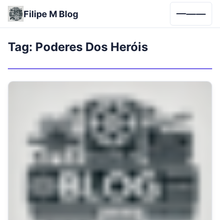
Filipe M Blog
Menu
Tag:
Poderes Dos Heróis