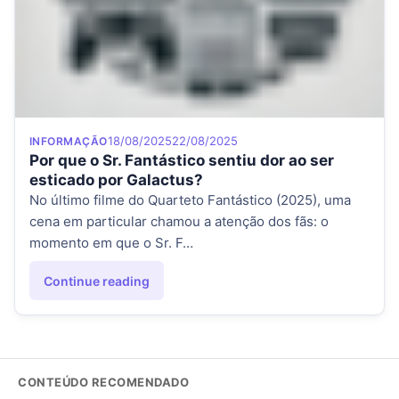
Category
Posted on
18/08/2025
22/08/2025
INFORMAÇÃO
Por que o Sr. Fantástico sentiu dor ao ser
esticado por Galactus?
No último filme do Quarteto Fantástico (2025), uma
cena em particular chamou a atenção dos fãs: o
momento em que o Sr. F…
Continue reading
"Por que o Sr. Fantástico sentiu dor ao ser esticado por Ga
CONTEÚDO RECOMENDADO