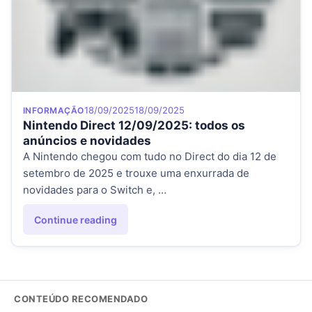
Category
Posted on
18/09/2025
18/09/2025
INFORMAÇÃO
Nintendo Direct 12/09/2025: todos os
anúncios e novidades
A Nintendo chegou com tudo no Direct do dia 12 de
setembro de 2025 e trouxe uma enxurrada de
novidades para o Switch e, …
Continue reading
"Nintendo Direct 12/09/2025: todos os anúncios e novida
CONTEÚDO RECOMENDADO