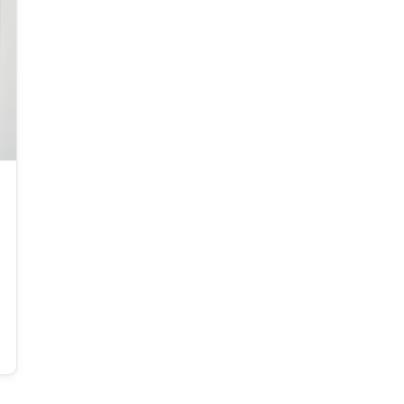
 Cultura e Sabores!"