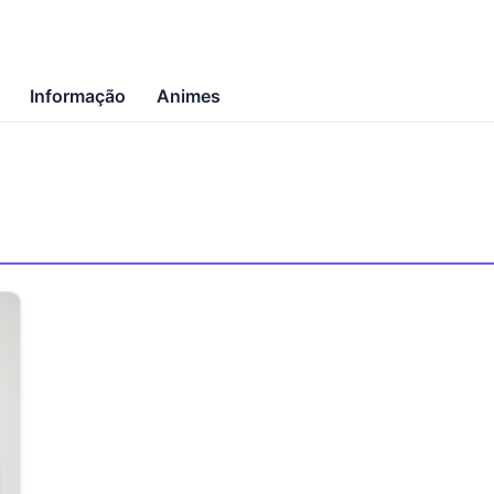
Informação
Animes