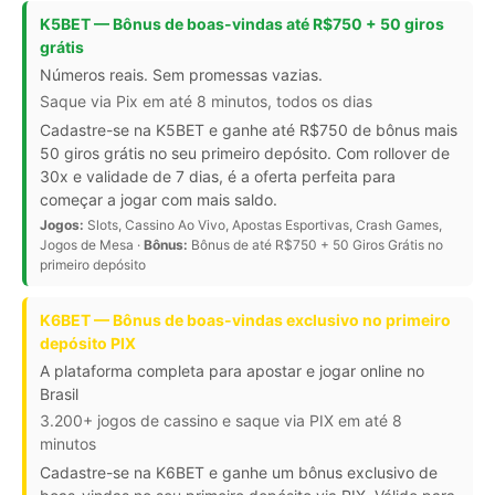
K5BET — Bônus de boas-vindas até R$750 + 50 giros
grátis
Números reais. Sem promessas vazias.
Saque via Pix em até 8 minutos, todos os dias
Cadastre-se na K5BET e ganhe até R$750 de bônus mais
50 giros grátis no seu primeiro depósito. Com rollover de
30x e validade de 7 dias, é a oferta perfeita para
começar a jogar com mais saldo.
Jogos:
Slots, Cassino Ao Vivo, Apostas Esportivas, Crash Games,
Jogos de Mesa ·
Bônus:
Bônus de até R$750 + 50 Giros Grátis no
primeiro depósito
K6BET — Bônus de boas-vindas exclusivo no primeiro
depósito PIX
A plataforma completa para apostar e jogar online no
Brasil
3.200+ jogos de cassino e saque via PIX em até 8
minutos
Cadastre-se na K6BET e ganhe um bônus exclusivo de