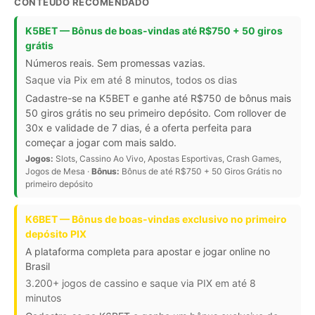
CONTEÚDO RECOMENDADO
K5BET — Bônus de boas-vindas até R$750 + 50 giros
grátis
Números reais. Sem promessas vazias.
Saque via Pix em até 8 minutos, todos os dias
Cadastre-se na K5BET e ganhe até R$750 de bônus mais
50 giros grátis no seu primeiro depósito. Com rollover de
30x e validade de 7 dias, é a oferta perfeita para
começar a jogar com mais saldo.
Jogos:
Slots, Cassino Ao Vivo, Apostas Esportivas, Crash Games,
Jogos de Mesa ·
Bônus:
Bônus de até R$750 + 50 Giros Grátis no
primeiro depósito
K6BET — Bônus de boas-vindas exclusivo no primeiro
depósito PIX
A plataforma completa para apostar e jogar online no
Brasil
3.200+ jogos de cassino e saque via PIX em até 8
minutos