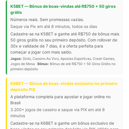
K5BET — Bônus de boas-vindas até R$750 + 50 giros
grátis
Números reais. Sem promessas vazias.
Saque via Pix em até 8 minutos, todos os dias
Cadastre-se na K5BET e ganhe até R$750 de bônus mais
50 giros grátis no seu primeiro depósito. Com rollover de
30x e validade de 7 dias, é a oferta perfeita para
começar a jogar com mais saldo.
Jogos:
Slots, Cassino Ao Vivo, Apostas Esportivas, Crash Games,
Jogos de Mesa ·
Bônus:
Bônus de até R$750 + 50 Giros Grátis no
primeiro depósito
K6BET — Bônus de boas-vindas exclusivo no primeiro
depósito PIX
A plataforma completa para apostar e jogar online no
Brasil
3.200+ jogos de cassino e saque via PIX em até 8
minutos
Cadastre-se na K6BET e ganhe um bônus exclusivo de