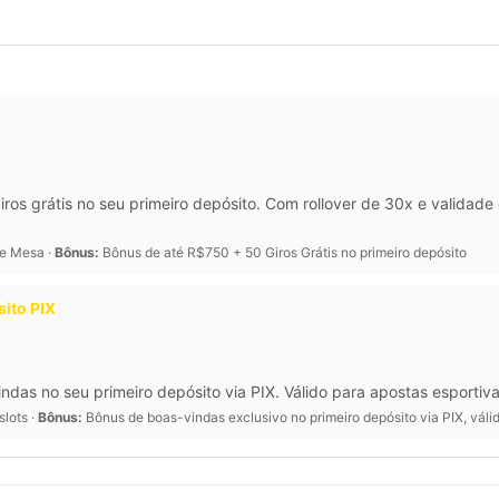
 grátis no seu primeiro depósito. Com rollover de 30x e validade d
de Mesa ·
Bônus:
Bônus de até R$750 + 50 Giros Grátis no primeiro depósito
ito PIX
as no seu primeiro depósito via PIX. Válido para apostas esportiv
slots ·
Bônus:
Bônus de boas-vindas exclusivo no primeiro depósito via PIX, váli