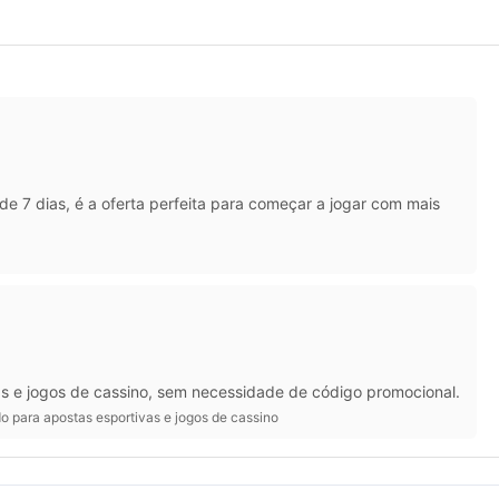
e 7 dias, é a oferta perfeita para começar a jogar com mais
as e jogos de cassino, sem necessidade de código promocional.
do para apostas esportivas e jogos de cassino