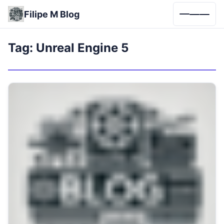
Filipe M Blog
Menu
Tag:
Unreal Engine 5