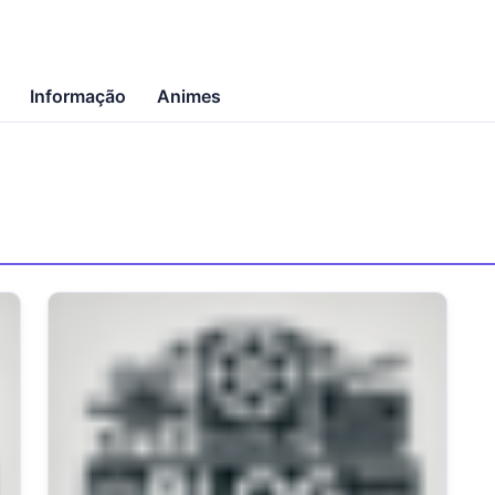
Informação
Animes