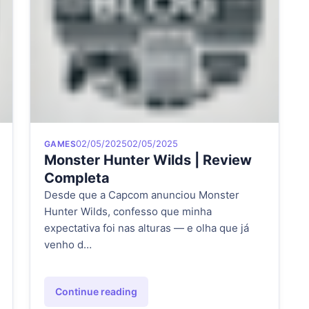
Category
Posted on
02/05/2025
02/05/2025
GAMES
Monster Hunter Wilds | Review
Completa
Desde que a Capcom anunciou Monster
Hunter Wilds, confesso que minha
expectativa foi nas alturas — e olha que já
venho d…
Continue reading
er Cooperativo Sobrenatural?"
"Monster Hunter Wilds | Review Completa"