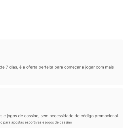
e 7 dias, é a oferta perfeita para começar a jogar com mais
as e jogos de cassino, sem necessidade de código promocional.
do para apostas esportivas e jogos de cassino